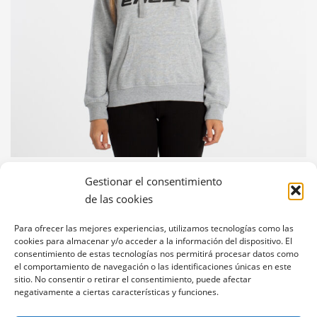
SUDADERA ENEBE CULMEN MUJER
Gestionar el consentimiento
Sudadera con capucha y bolsillo canguro. Puños y cintura elástica.
de las cookies
Composición 65% algodón y 35% poliéster. Disponible en negro y gris.
Tallas
: XS, S, M, L, XL
Para ofrecer las mejores experiencias, utilizamos tecnologías como las
cookies para almacenar y/o acceder a la información del dispositivo. El
consentimiento de estas tecnologías nos permitirá procesar datos como
el comportamiento de navegación o las identificaciones únicas en este
sitio. No consentir o retirar el consentimiento, puede afectar
negativamente a ciertas características y funciones.