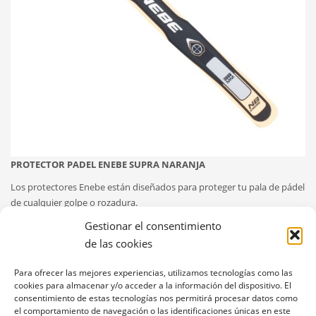
PROTECTOR PADEL ENEBE SUPRA NARANJA
Los protectores Enebe están diseñados para proteger tu pala de pádel
de cualquier golpe o rozadura.
Gestionar el consentimiento
Todos los modelos se fabrican en material PP.
de las cookies
Se adhieren a la cabeza de la pala.
Largo del protector: 37 cm. Ancho: 3,5 cm.
Para ofrecer las mejores experiencias, utilizamos tecnologías como las
cookies para almacenar y/o acceder a la información del dispositivo. El
consentimiento de estas tecnologías nos permitirá procesar datos como
el comportamiento de navegación o las identificaciones únicas en este