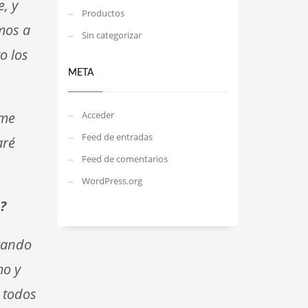
, y
Productos
mos a
Sin categorizar
o los
META
 me
Acceder
Feed de entradas
aré
Feed de comentarios
WordPress.org
s?
ugando
mo y
 todos