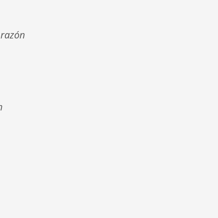
 razón
n