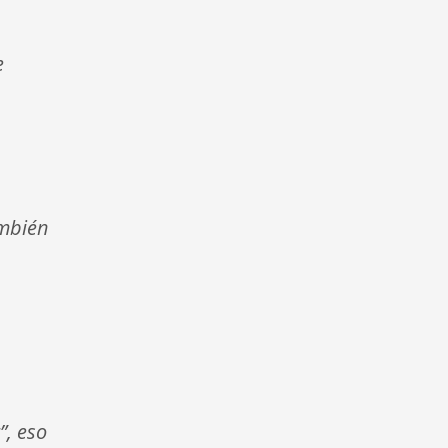
e
ambién
”, eso