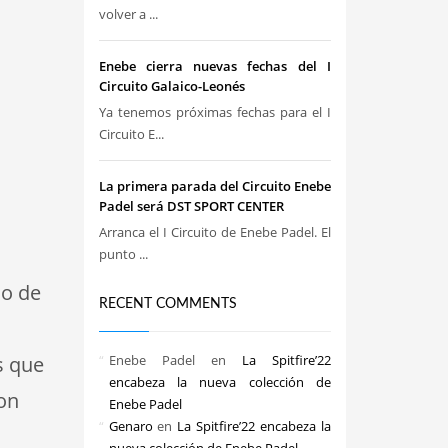
volver a ...
Enebe cierra nuevas fechas del I
Circuito Galaico-Leonés
Ya tenemos próximas fechas para el I
Circuito E...
La primera parada del Circuito Enebe
Padel será DST SPORT CENTER
Arranca el I Circuito de Enebe Padel. El
punto ...
lo de
RECENT COMMENTS
s que
Enebe Padel
en
La Spitfire’22
encabeza la nueva colección de
ron
Enebe Padel
Genaro
en
La Spitfire’22 encabeza la