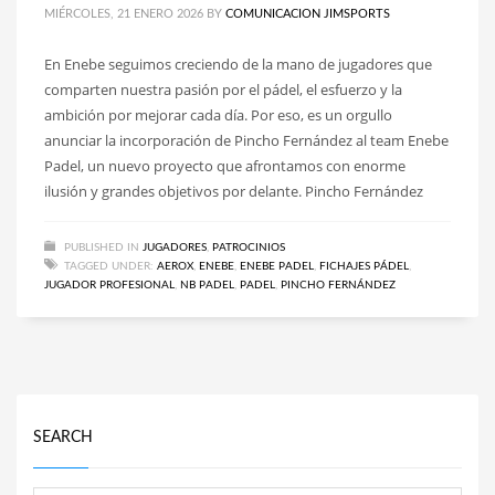
MIÉRCOLES, 21 ENERO 2026
BY
COMUNICACION JIMSPORTS
En Enebe seguimos creciendo de la mano de jugadores que
comparten nuestra pasión por el pádel, el esfuerzo y la
ambición por mejorar cada día. Por eso, es un orgullo
anunciar la incorporación de Pincho Fernández al team Enebe
Padel, un nuevo proyecto que afrontamos con enorme
ilusión y grandes objetivos por delante. Pincho Fernández
PUBLISHED IN
JUGADORES
,
PATROCINIOS
TAGGED UNDER:
AEROX
,
ENEBE
,
ENEBE PADEL
,
FICHAJES PÁDEL
,
JUGADOR PROFESIONAL
,
NB PADEL
,
PADEL
,
PINCHO FERNÁNDEZ
SEARCH