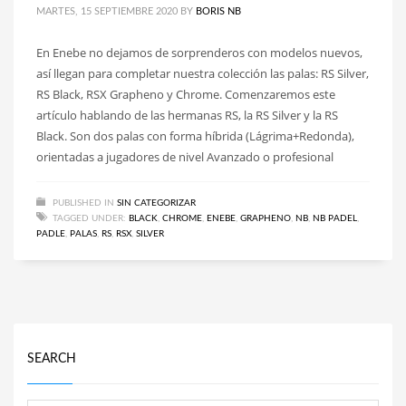
MARTES, 15 SEPTIEMBRE 2020
BY
BORIS NB
En Enebe no dejamos de sorprenderos con modelos nuevos,
así llegan para completar nuestra colección las palas: RS Silver,
RS Black, RSX Grapheno y Chrome. Comenzaremos este
artículo hablando de las hermanas RS, la RS Silver y la RS
Black. Son dos palas con forma híbrida (Lágrima+Redonda),
orientadas a jugadores de nivel Avanzado o profesional
PUBLISHED IN
SIN CATEGORIZAR
TAGGED UNDER:
BLACK
,
CHROME
,
ENEBE
,
GRAPHENO
,
NB
,
NB PADEL
,
PADLE
,
PALAS
,
RS
,
RSX
,
SILVER
SEARCH