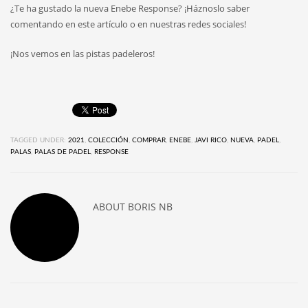
¿Te ha gustado la nueva Enebe Response? ¡Háznoslo saber
comentando en este artículo o en nuestras redes sociales!
¡Nos vemos en las pistas padeleros!
TAGGED UNDER:
2021
,
COLECCIÓN
,
COMPRAR
,
ENEBE
,
JAVI RICO
,
NUEVA
,
PADEL
,
PALAS
,
PALAS DE PADEL
,
RESPONSE
ABOUT
BORIS NB