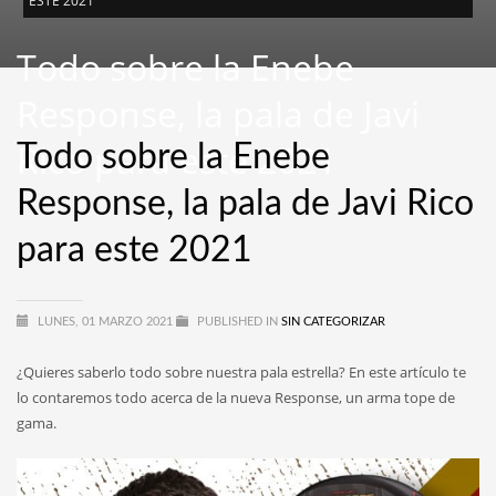
ESTE 2021
Todo sobre la Enebe
Response, la pala de Javi
Rico para este 2021
Todo sobre la Enebe
Response, la pala de Javi Rico
para este 2021
LUNES, 01 MARZO 2021
PUBLISHED IN
SIN CATEGORIZAR
¿Quieres saberlo todo sobre nuestra pala estrella? En este artículo te
lo contaremos todo acerca de la nueva Response, un arma tope de
gama.