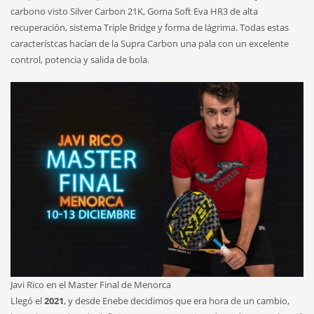
carbono visto Silver Carbon 21K, Goma Soft Eva HR3 de alta
recuperación, sistema Triple Bridge y forma de lágrima. Todas estas
característcas hacían de la Supra Carbon una pala con un excelente
control, potencia y salida de bola.
Javi Rico en el Master Final de Menorca
Llegó el
2021
, y desde Enebe decidimos que era hora de un cambio,