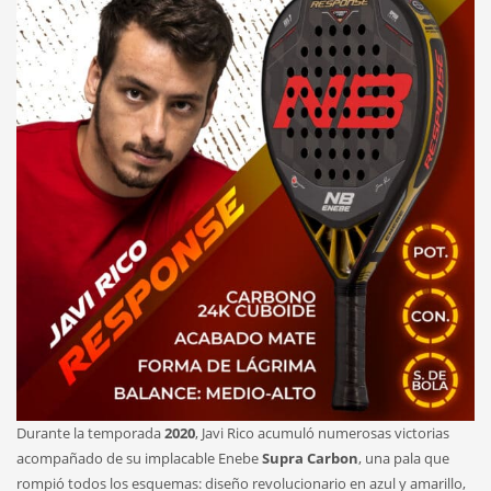
Durante la temporada
2020
, Javi Rico acumuló numerosas victorias
acompañado de su implacable Enebe
Supra Carbon
, una pala que
rompió todos los esquemas: diseño revolucionario en azul y amarillo,