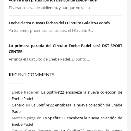
Vuelve a las pistas con los básicos de Enebe Pádel
El verano se va despidiendo, y aunque volver a ...
Enebe cierra nuevas fechas del I Circuito Galaico-Leonés
Ya tenemos próximas fechas para el I Circuito E...
La primera parada del Circuito Enebe Padel será DST SPORT
CENTER
Arranca el I Circuito de Enebe Padel. El punto ...
RECENT COMMENTS
Enebe Padel
en
La Spitfire’22 encabeza la nueva colección de
Enebe Padel
Genaro
en
La Spitfire’22 encabeza la nueva colección de Enebe
Padel
Marcelo Jorge
en
La Spitfire’22 encabeza la nueva colección de
Enebe Padel
Carlos Garza Barroso
en
La Spitfire’22 encabeza la nueva